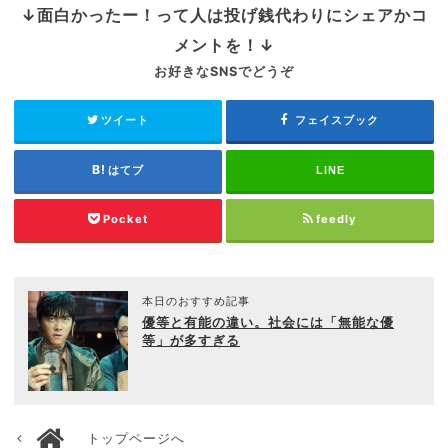
↓面白かったー！って人は投げ銭代わりにシェアかコ
メントを！↓
お好きなSNSでどうぞ
ツイート
フェイスブック
はてブ
LINE
Pocket
feedly
本日のおすすめ記事
優等と有能の違い。社会には「無能な優
等」が多すぎる
トップページへ