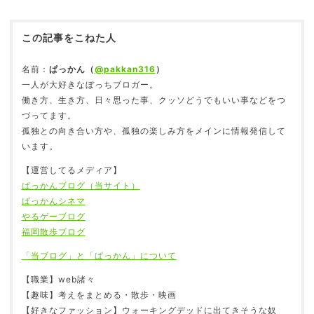
この記事をこねた人
昼とか夕方に寝て夜起きると何故か切なくなる現
象
2018.03.31
名前：
ぱっかん（
@pakkan316
）
一人が大好きなぼっちブロガー。
働き方、生き方、日々思った事、クッソどうでもいい事などをつ
づってます。
孤独との向き合い方や、孤独の楽しみ方をメインに情報発信して
一人暮らしを始めると感受性が鋭くなる
います。
2018.04.23
【運営してるメディア】
ぱっかんブログ（当サイト）
ぱっかんシネマ
やるゲーブログ
「副業」を始めると、生活が充実し幸福度アップ
福岡散歩ブログ
に繋がる
「当ブログ」と「ぱっかん」について
2018.10.29
【職業】web諸々
【趣味】考えをまとめる・散歩・映画
【好きなファッション】ウォーキングデッドに出てきそうな奴