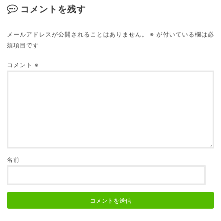
コメントを残す
メールアドレスが公開されることはありません。
※
が付いている欄は必
須項目です
採血で笑う、気まずい時にニヤけるのは病気か？
2018.04.23
コメント
※
音楽を聴くと景色がキラキラして見えるのは、瞳
孔が開くから？
2017.10.04
名前
「自己啓発本」を読んで、普通に生活が激変した
2018.05.13