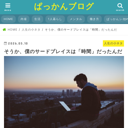
ぱっかんブログ
menu
search
HOME
内省
生活
1人暮らし
メンタル
働き方
ぱっかんシネ
HOME
人生の小ネタ
そうか、僕のサードプレイスは「時間」だったんだ
2026.05.10
人生の小ネタ
そうか、僕のサードプレイスは「時間」だったんだ