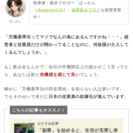
執筆者：散歩ブロガー「ぱっかん
（
@pakkan316
）」
福岡散歩ブログ
も絶賛更新
中！
ぱっかん
「労働基準法ってマジでなんの為にあるんですかね・・・。経
営者と従業員だけが関わってることなのに、何故国が介入して
くるんでしょうか。」
もし飲み会なんかで、会社の中層部以上の誰かがこう言ってた
ら、あなたは割と
危機感を感じて良い
でしょう。
確かに「労働基準法の存在理由」を知らない人は多いです。
でもそのせいで未だに
日本の従業員の奴隷化が進んでいます
。
こちらの記事もオススメ！
おすすめ記事
「副業」を始めると、生活が充実し幸