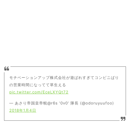
モチベーションアップ株式会社が遊ばれすぎてコンビニばり
の営業時間になってて草生える
pic.twitter.com/EceLXYQt72
— あさり帝国皇帝蜆@r6s '0v0' 隊長 (@odoruyuufoo)
2018年1月4日