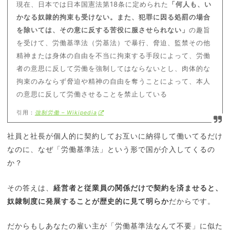
現在、日本では日本国憲法第18条に定められた
「何人も、い
かなる奴隷的拘束も受けない。また、犯罪に因る処罰の場合
を除いては、その意に反する苦役に服させられない」
の趣旨
を受けて、労働基準法（労基法）で暴行、脅迫、監禁その他
精神または身体の自由を不当に拘束する手段によって、労働
者の意思に反して労働を強制してはならないとし、肉体的な
拘束のみならず脅迫や精神の自由を奪うことによって、本人
の意思に反して労働させることを禁止している
引用：
強制労働 – Wikipedia
社員と社長が個人的に契約してお互いに納得して働いてるだけ
なのに、なぜ「労働基準法」という形で国が介入してくるの
か？
その答えは、
経営者と従業員の関係だけで契約を済ませると、
奴隷制度に発展することが歴史的に見て明らか
だからです。
だからもしあなたの雇い主が「労働基準法なんて不要」に似た