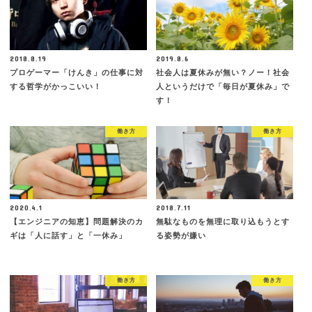
2018.8.19
2019.8.6
プロゲーマー「けんき」の仕事に対
社会人は夏休みが無い？ノー！社会
する哲学がかっこいい！
人というだけで「毎日が夏休み」で
す！
働き方
働き方
2020.4.1
2018.7.11
【エンジニアの知恵】問題解決のカ
無駄なものを無理に取り込もうとす
ギは「人に話す」と「一休み」
る姿勢が嫌い
働き方
働き方