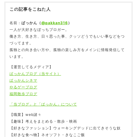
この記事をこねた人
昼とか夕方に寝て夜起きると何故か切なくなる現
象
2018.03.31
名前：
ぱっかん（
@pakkan316
）
一人が大好きなぼっちブロガー。
働き方、生き方、日々思った事、クッソどうでもいい事などをつ
づってます。
孤独との向き合い方や、孤独の楽しみ方をメインに情報発信して
【総数151点】ブックオフの出張買取で売却してき
います。
た
2019.01.09
【運営してるメディア】
ぱっかんブログ（当サイト）
ぱっかんシネマ
やるゲーブログ
福岡散歩ブログ
2012年12月。僕は種子島を一人で旅した
2018.04.18
「当ブログ」と「ぱっかん」について
【職業】web諸々
【趣味】考えをまとめる・散歩・映画
【好きなファッション】ウォーキングデッドに出てきそうな奴
【好きな食べ物】ネオソフト・きなこご飯
採血で笑う、気まずい時にニヤけるのは病気か？