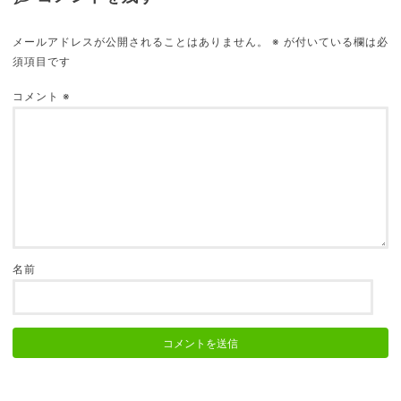
メールアドレスが公開されることはありません。
※
が付いている欄は必
須項目です
読書嫌いの僕が実践してる「本を読み続けるテク
ニック」５つ
コメント
※
2019.01.01
末っ子だから？大人になっても「自分は特別」だ
と感じる
2018.06.10
名前
治験入院を経験して、世界の美しさが分かるよう
になった
2018.05.13