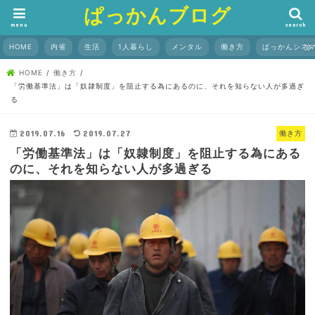
ぱっかんブログ
menu
search
HOME
内省
生活
1人暮らし
メンタル
働き方
ぱっかんシネ
HOME
働き方
「労働基準法」は「奴隷制度」を阻止する為にあるのに、それを知らない人が多過ぎ
る
2019.07.16
2019.07.27
働き方
「労働基準法」は「奴隷制度」を阻止する為にある
のに、それを知らない人が多過ぎる