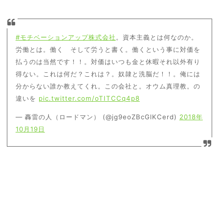
#モチベーションアップ株式会社
。資本主義とは何なのか。
労働とは。働く そして労うと書く。働くという事に対価を
払うのは当然です！！。対価はいつも金と休暇それ以外有り
得ない。これは何だ？これは？。奴隷と洗脳だ！！。俺には
分からない誰か教えてくれ。この会社と。オウム真理教。の
違いを
pic.twitter.com/oTITCCq4p8
— 轟雷の人（ロードマン） (@jg9eoZBcGlKCerd)
2018年
10月19日