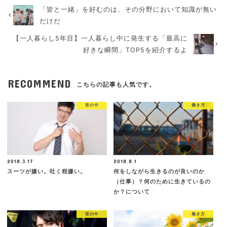
「皆と一緒」を好むのは、その分野において知識が無い
だけだ
【一人暮らし5年目】一人暮らし中に発生する「最高に
好きな瞬間」TOP5を紹介するよ
RECOMMEND
こちらの記事も人気です。
世の中
働き方
2018.3.17
2018.8.1
スーツが嫌い。吐く程嫌い。
何をしながら生きるのが良いのか
（仕事）？何のために生きているの
か？について
世の中
働き方