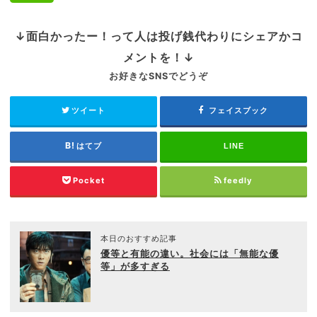
↓面白かったー！って人は投げ銭代わりにシェアかコ
メントを！↓
お好きなSNSでどうぞ
ツイート
フェイスブック
はてブ
LINE
Pocket
feedly
本日のおすすめ記事
優等と有能の違い。社会には「無能な優
等」が多すぎる