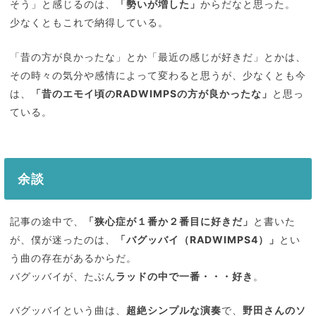
そう」と感じるのは、
「勢いが増した」
からだなと思った。
少なくともこれで納得している。
「昔の方が良かったな」とか「最近の感じが好きだ」とかは、
その時々の気分や感情によって変わると思うが、少なくとも今
は、
「昔のエモイ頃のRADWIMPSの方が良かったな」
と思っ
ている。
余談
記事の途中で、
「狭心症が１番か２番目に好きだ」
と書いた
が、僕が迷ったのは、
「バグッバイ（RADWIMPS4）」
とい
う曲の存在があるからだ。
バグッバイが、たぶん
ラッドの中で一番・・・好き
。
バグッバイという曲は、
超絶シンプルな演奏
で、
野田さんのソ