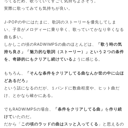
ってるため、歌っていてすごく気持ちよさそう。
実際に歌ってみても気持ちが良い。
J-POPの中にはたまに、歌詞のストーリーを優先してしま
い、子音がメロディーに乗り辛く、歌っていてかなり辛くなる
曲も多い。
しかしこの頃のRADWIMPSの曲のほとんどは、
「歌う時の気
持ち良さ」「魅力的な歌詞（ストーリー）」という２つの条件
を、奇跡的にもクリアし続けている
ように感じる。
もちろん、
「そんな条件をクリアしてる曲なんか世の中に山ほ
どあるだろ」
という話になるのだが、１バンドに数曲程度や、ヒット曲だ
け、とかなら確かにある。
でもRADWIMPSの場合、
「条件をクリアしてる曲」
を
作り続
けて
いたのだ。
だから「
この頃のラッドの曲はスッと入ってくる
」と思えるの