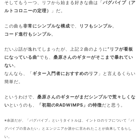
そしてもう一つ、リフから始まる好きな曲は「
バグパイプ（ア
ルトコロニーの定理）
」だ。
この曲も
非常にシンプルな構成
で、
リフもシンプル
。
コード進行もシンプル
。
だいぶ話が逸れてしまったが、上記２曲のように
”リフが看板
になっている曲”
でも、
桑原さんのギターがそこまで暴れてい
ない
。
なんなら、「
ギター入門者におすすめのリフ
」と言えるくらい
簡単だ。
というわけで、
桑原さんのギターがまだシンプルで荒々しくな
い
というのも、
「初期のRADWIMPS」の特徴
だと思う。
※余談だが、「バグパイプ」というタイトルは、イントロのリフについて「バ
グパイプの音みたい」とエンジニアか誰かに言われたことが由来してるらし
い。