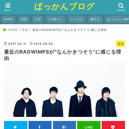
ぱっかんブログ
menu
search
HOME
内省
生活
1人暮らし
メンタル
働き方
ぱっかんシネ
HOME
音楽
最近のRADWIMPSが”なんかきつそう”に感じる理由
2017.06.11
2019.08.02
音楽
最近のRADWIMPSが”なんかきつそう”に感じる理
由
LINE