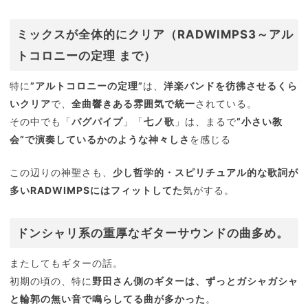
ミックスが全体的にクリア（RADWIMPS3～アル
トコロニーの定理 まで）
特に
”アルトコロニーの定理”
は、
洋楽バンドを彷彿させるくら
いクリア
で、
全曲響きある雰囲気で統一
されている。
その中でも「
バグパイプ
」「
七ノ歌
」は、まるで
”小さい教
会”で演奏しているかのような神々しさ
を感じる
この辺りの神聖さも、
少し哲学的・スピリチュアル的な歌詞が
多いRADWIMPSにはフィットしてた
気がする。
ドンシャリ系の重厚なギターサウンドの曲多め。
またしてもギターの話。
初期の頃の、特に
野田さん側のギターは、ずっとガシャガシャ
と輪郭の無い音で鳴らしてる曲が多かった
。