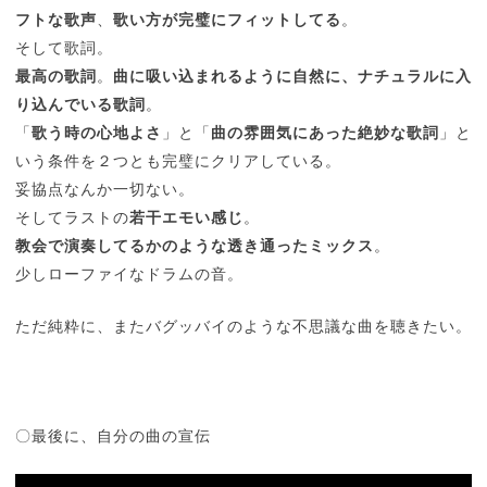
フトな歌声
、
歌い方が完璧にフィットしてる
。
そして歌詞。
最高の歌詞
。
曲に吸い込まれるように自然に、ナチュラルに入
り込んでいる歌詞
。
「
歌う時の心地よさ
」と「
曲の雰囲気にあった絶妙な歌詞
」と
いう条件を２つとも完璧にクリアしている。
妥協点なんか一切ない。
そしてラストの
若干エモい感じ
。
教会で演奏してるかのような透き通ったミックス
。
少しローファイなドラムの音。
ただ純粋に、またバグッバイのような不思議な曲を聴きたい。
〇最後に、自分の曲の宣伝