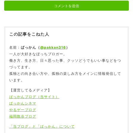
2018.05.13
この記事をこねた人
【総数151点】ブックオフの出張買取で売却してき
た
2019.01.09
名前：
ぱっかん（
@pakkan316
）
一人が大好きなぼっちブロガー。
働き方、生き方、日々思った事、クッソどうでもいい事などをつ
づってます。
孤独との向き合い方や、孤独の楽しみ方をメインに情報発信して
「副業」を始めると、生活が充実し幸福度アップ
います。
に繋がる
2018.10.29
【運営してるメディア】
ぱっかんブログ（当サイト）
ぱっかんシネマ
やるゲーブログ
福岡散歩ブログ
2012年12月。僕は種子島を一人で旅した
2018.04.18
「当ブログ」と「ぱっかん」について