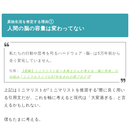
原始生活を肯定する理由①
人間の脳の容量は変わってない
私たちの行動や思考を司るハードウェア -脳- は5万年前から
全く変化していません。
引用：
【図解】ミニマリスト佐々木典士さんが考える「脳と所有」の
仕組み | ミニマルライフな97年生まれの僕ブログ
上記はミニマリストが“ミニマリストを推奨する”際に良く用い
る引用文だが、これを軸に考えると現代は「大変過ぎる」と言
えるかもしれない。
僕もたまに考える。