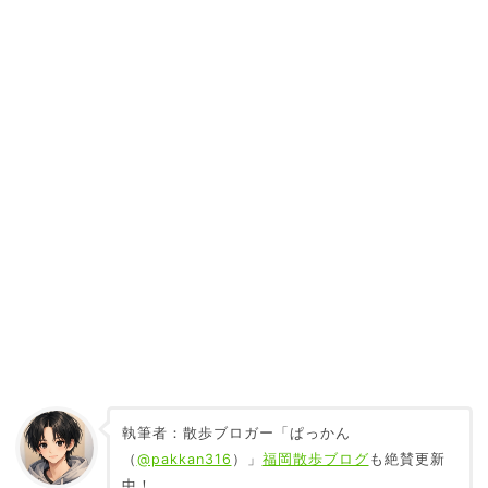
執筆者：散歩ブロガー「ぱっかん
（
@pakkan316
）」
福岡散歩ブログ
も絶賛更新
中！