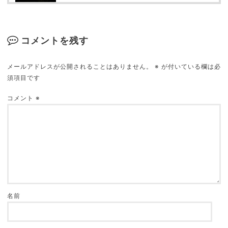
歩きたばこを撲滅する方法を思いついた
2017.08.27
コメントを残す
メールアドレスが公開されることはありません。
※
が付いている欄は必
須項目です
【エンジニアの知恵】問題解決のカギは「人に話
す」と「一休み」
コメント
※
2020.04.01
昼とか夕方に寝て夜起きると何故か切なくなる現
象
2018.03.31
名前
「自己啓発本」を読んで、普通に生活が激変した