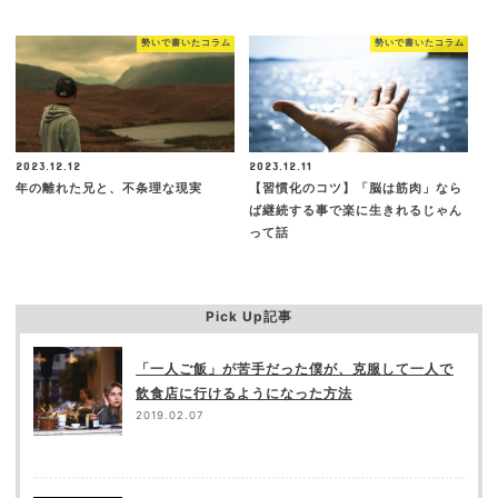
勢いで書いたコラム
勢いで書いたコラム
2023.12.12
2023.12.11
年の離れた兄と、不条理な現実
【習慣化のコツ】「脳は筋肉」なら
ば継続する事で楽に生きれるじゃん
って話
Pick Up記事
「一人ご飯」が苦手だった僕が、克服して一人で
飲食店に行けるようになった方法
2019.02.07