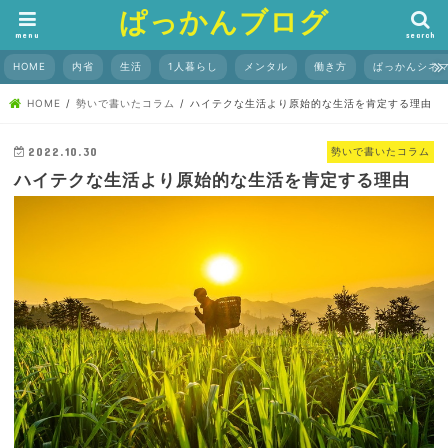
ぱっかんブログ
menu
search
HOME
内省
生活
1人暮らし
メンタル
働き方
ぱっかんシネ
HOME
勢いで書いたコラム
ハイテクな生活より原始的な生活を肯定する理由
2022.10.30
勢いで書いたコラム
ハイテクな生活より原始的な生活を肯定する理由