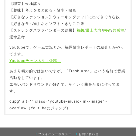
【職業】web諸々
【趣味】考えをまとめる・散歩・映画
【好きなファッション】ウォーキングデッドに出てきそうな奴
【好きな食べ物】ネオソフト・きなこご飯
人の誕生日が覚えられない
【ストレングスファインダーの結果】
着想
/
最上志向
/
内省
/
共感性
/
2018.10.26
運命思考
youtubeで、ゲーム実況とか、福岡散歩レポートの紹介とかやっ
てます。
Youtubeチャンネル（外部）
音楽を聴くと景色がキラキラして見えるのは、瞳
孔が開くから？
あまり精力的では無いですが、「Trash Area」という名前で音楽
2017.10.04
活動をしています。
エモいバンドサウンドが好きで、そういう曲をたまに作ってま
す。
c.jpg" alt="" class="youtube-music-link-image">
採血で笑う、気まずい時にニヤけるのは病気か？
overflow（Youtubeにジャンプ）
2018.04.23
プライバシーポリシー
お問い合わせ