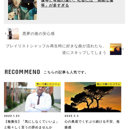
優等と有能の違い。社会には「無能な優
等」が多すぎる
悪夢の後の安心感
プレイリストシャッフル再生時に好きな曲が流れたら、
逆にスキップしてしまう
RECOMMEND
こちらの記事も人気です。
勢いで書いたコラム
勢いで書いたコラム
2022.1.23
2022.5.5
【無責任】「気にしなくていいよ」
心の奥底でくすぶり続ける不安、焦
と軽々しく言うの辞めませんか
燥感