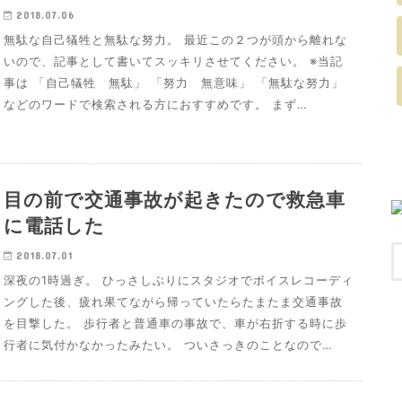
2018.07.06
無駄な自己犠牲と無駄な努力。 最近この２つが頭から離れな
いので、記事として書いてスッキリさせてください。 ※当記
事は 「自己犠牲 無駄」 「努力 無意味」 「無駄な努力」
などのワードで検索される方におすすめです。 まず…
目の前で交通事故が起きたので救急車
に電話した
2018.07.01
深夜の1時過ぎ。 ひっさしぶりにスタジオでボイスレコーディ
ングした後、疲れ果てながら帰っていたらたまたま交通事故
を目撃した。 歩行者と普通車の事故で、車が右折する時に歩
行者に気付かなかったみたい。 ついさっきのことなので…