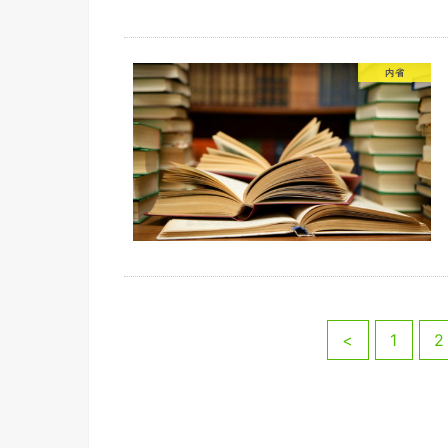
内省
<
1
2