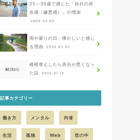
25～35歳で感じた「自分の存
在感（嫌悪感）」の増加
2026.03.04
雨や曇りの日、懐かしいと感じ
る理由
2026.03.03
模様替えしたら具合が悪くなっ
た話
2026.01.12
記事カテゴリー
働き方
メンタル
内省
生活
孤独
Web
世の中