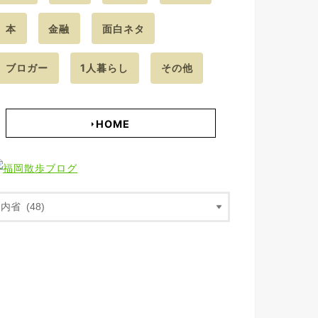
本
金融
面白ネタ
ブロガー
1人暮らし
その他
HOME