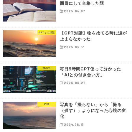
回目にして合格した話
2025.06.07
【GPT対話】物を捨てる時に涙が
GPTとの対話
止まらなかった
2025.05.31
毎日5時間GPT使って分かった
世の中
「AIとの付き合い方」
2025.05.24
写真を「撮らない」から「撮る
内省
（残す）」ようになった心境の変
化
2024.08.13