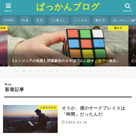
ぱっかんブログ
menu
search
HOME
内省
生活
1人暮らし
メンタル
働き方
ぱっかんシネ
の対話
働き方
「
【エンジニアの知恵】問題解決のカギは「人に話す」と「一休み」
に
New
新着記事
そうか、僕のサードプレイスは
人生の小ネタ
「時間」だったんだ
2026.05.10