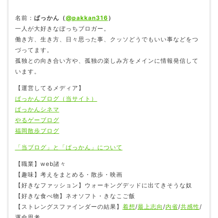
名前：
ぱっかん（
@pakkan316
）
一人が大好きなぼっちブロガー。
働き方、生き方、日々思った事、クッソどうでもいい事などをつ
づってます。
孤独との向き合い方や、孤独の楽しみ方をメインに情報発信して
います。
【運営してるメディア】
ぱっかんブログ（当サイト）
ぱっかんシネマ
やるゲーブログ
福岡散歩ブログ
「当ブログ」と「ぱっかん」について
【職業】web諸々
【趣味】考えをまとめる・散歩・映画
【好きなファッション】ウォーキングデッドに出てきそうな奴
【好きな食べ物】ネオソフト・きなこご飯
【ストレングスファインダーの結果】
着想
/
最上志向
/
内省
/
共感性
/
運命思考