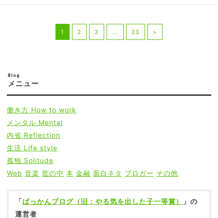
1
2
3
…
23
>
Blog
メニュー
働き方
How to work
メンタル
Mental
内省
Reflection
生活
Life style
孤独
Solitude
Web
音楽
世の中
本
金融
面白ネタ
ブロガー
その他
「
ぱっかんブログ（旧：やる気を出した子一等賞）
」の
運営者